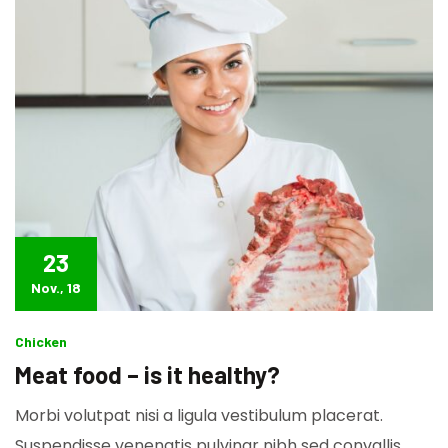
23
Nov., 18
Chicken
Meat food – is it healthy?
Morbi volutpat nisi a ligula vestibulum placerat.
Suspendisse venenatis pulvinar nibh sed convallis.