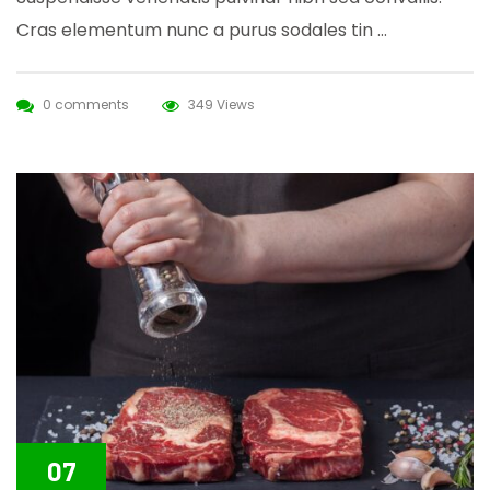
Cras elementum nunc a purus sodales tin …
0 comments
349 Views
07